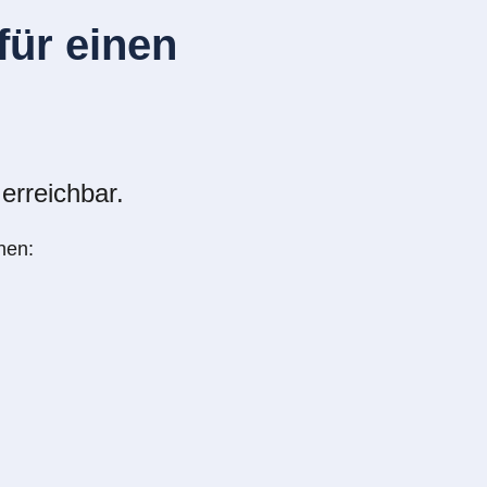
ür einen
erreichbar.
nen: